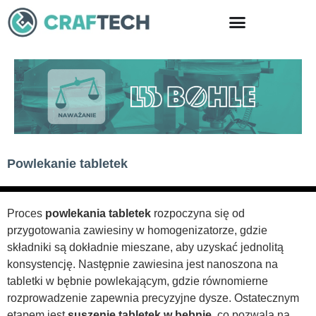
Skip
to
content
Powlekanie tabletek
Proces
powlekania tabletek
rozpoczyna się od
przygotowania zawiesiny w homogenizatorze, gdzie
składniki są dokładnie mieszane, aby uzyskać jednolitą
konsystencję. Następnie zawiesina jest nanoszona na
tabletki w bębnie powlekającym, gdzie równomierne
rozprowadzenie zapewnia precyzyjne dysze. Ostatecznym
etapem jest
suszenie tabletek w bębnie
, co pozwala na