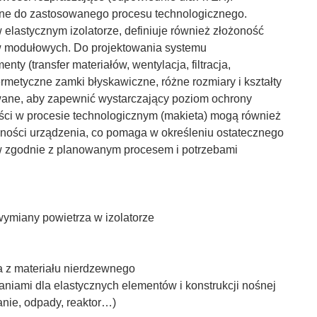
wane do zastosowanego procesu technologicznego.
 elastycznym izolatorze, definiuje również złożoność
ów modułowych. Do projektowania systemu
y (transfer materiałów, wentylacja, filtracja,
rmetyczne zamki błyskawiczne, różne rozmiary i kształty
owane, aby zapewnić wystarczający poziom ochrony
ści w procesie technologicznym (makieta) mogą również
lności urządzenia, co pomaga w określeniu ostatecznego
w zgodnie z planowanym procesem i potrzebami
wymiany powietrza w izolatorze
 z materiału nierdzewnego
niami dla elastycznych elementów i konstrukcji nośnej
ie, odpady, reaktor…)