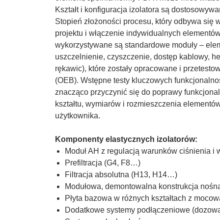
Kształt i konfiguracja izolatora są dostosowy
Stopień złożoności procesu, który odbywa się w
projektu i włączenie indywidualnych element
wykorzystywane są standardowe moduły – element
uszczelnienie, czyszczenie, dostęp kablowy, he
rękawic), które zostały opracowane i przetest
(OEB). Wstępne testy kluczowych funkcjonalno
znacząco przyczynić się do poprawy funkcjona
kształtu, wymiarów i rozmieszczenia elementó
użytkownika.
Komponenty elastycznych izolatorów:
Moduł AH z regulacją warunków ciśnienia i 
Prefiltracja (G4, F8…)
Filtracja absolutna (H13, H14…)
Modułowa, demontowalna konstrukcja nośna
Płyta bazowa w różnych kształtach z mocowa
Dodatkowe systemy podłączeniowe (dozowan