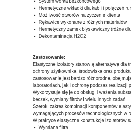
System worka bezkońcowego
Hermetyczne wkładki dla kabli i połączeń r
Możliwość otworów na życzenie klienta
Rękawice wykonane z różnych materiałów
Hermetyczny zamek błyskawiczny (różne dług
Dekontaminacja H2O2
Zastosowanie:
Elastyczne izolatory stanowią alternatywę dla 
ochrony użytkownika, środowiska oraz produkt
zastosowanie jest bardzo różnorodne, obejmu
laboratoriach, jak i ochronę podczas realizacji
Wykorzystuje się je do obsługi i ważenia subst
beczek, wymiany filtrów i wielu innych zadań.
Szeroki zakres kombinacji komponentów elasty
wymagających procesów technologicznych w ró
W praktyce elastyczne konstrukcje izolatorów s
Wymiana filtra