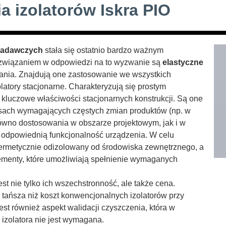
a izolatorów Iskra PIO
 badawczych
stała się ostatnio bardzo ważnym
rozwiązaniem w odpowiedzi na to wyzwanie są
elastyczne
ania. Znajdują one zastosowanie we wszystkich
latory stacjonarne. Charakteryzują się prostym
kluczowe właściwości stacjonarnych konstrukcji. Są one
sach wymagających częstych zmian produktów (np. w
ówno dostosowania w obszarze projektowym, jak i w
odpowiednią funkcjonalność urządzenia. W celu
 hermetycznie odizolowany od środowiska zewnętrznego, a
ementy, które umożliwiają spełnienie wymaganych
est nie tylko ich wszechstronność, ale także cena.
 tańsza niż koszt konwencjonalnych izolatorów przy
est również aspekt walidacji czyszczenia, która w
izolatora nie jest wymagana.