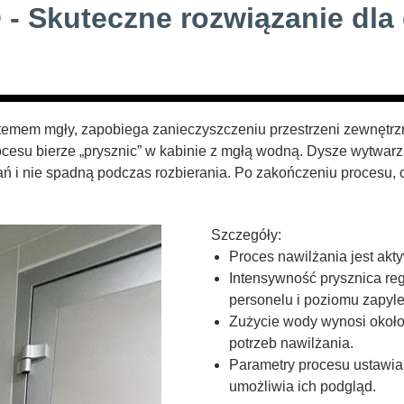
 - Skuteczne rozwiązanie dla
stemem mgły, zapobiega zanieczyszczeniu przestrzeni zewnętrz
esu bierze „prysznic” w kabinie z mgłą wodną. Dysze wytwarza
rań i nie spadną podczas rozbierania. Po zakończeniu procesu, 
Szczegóły:
Proces nawilżania jest akty
Intensywność prysznica reg
personelu i poziomu zapyle
Zużycie wody wynosi około 0
potrzeb nawilżania.
Parametry procesu ustawia
umożliwia ich podgląd.