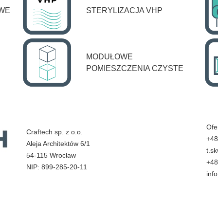
OWE
STERYLIZACJA VHP
MODUŁOWE
POMIESZCZENIA CZYSTE
Ofe
Craftech sp. z o.o.
+48
Aleja Architektów 6/1
t.s
54-115 Wrocław
+48
NIP: 899-285-20-11
inf