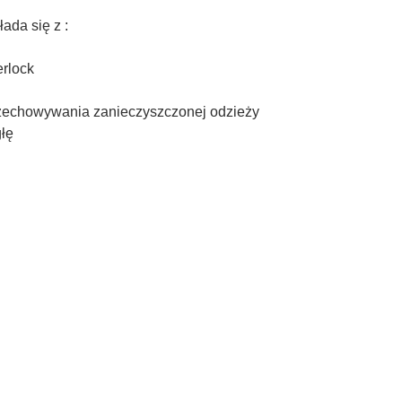
ada się z :
erlock
zechowywania zanieczyszczonej odzieży
łę