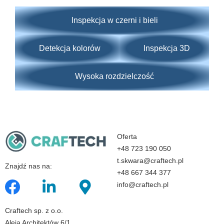
Inspekcja w czerni i bieli
Detekcja kolorów
Inspekcja 3D
Wysoka rozdzielczość
Oferta
+48 723 190 050
t.skwara@craftech.pl
Znajdź nas na:
+48 667 344 377
info@craftech.pl
Craftech sp. z o.o.
Aleja Architektów 6/1