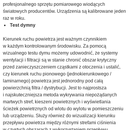
profesjonalnego sprzętu pomiarowego wiodących
światowych producentów. Urządzenia są kalibrowane jeden
raz w roku.
Test dymny
Kierunek ruchu powietrza jest ważnym czynnikiem
w każdym kontrolowanym środowisku. Za pomocą
wizualnego testu dymu możemy udowodnić, że systemy
wentylacji i filtracji są w stanie chronić obszar krytyczny
przed zanieczyszczeniem cząstkami z otoczenia i ustalić,
czy kierunek ruchu pionowego (jednokierunkowego /
laminarnego) powietrza jest jednorodny pod całą
powierzchnią filtra / dystrybucji. Jest to najprostsza
i najskuteczniejsza metoda wykrywania niepożądanych
martwych stref, kieszeni powietrznych i wyświetlania
ścieżek powietrznych od wlotu do wylotu w pomieszczeniu
lub urządzeniu. Służy również do wizualizacji kierunku
przepływu powietrza między różnymi strefami ciśnienia
w czystych obszarach z wykorzystaniem przepływu