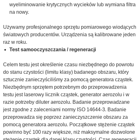
wyeliminowanie krytycznych wycieków lub wymiana filtra
na nowy.
Używamy profesjonalnego sprzętu pomiarowego wiodących
światowych producentów. Urządzenia są kalibrowane jeden
raz w roku.
Test samooczyszczania / regeneracji
Celem testu jest określenie czasu niezbędnego do powrotu
do stanu czystości (limitu klasy) badanego obszaru, który
sztucznie zanieczyściliśmy za pomocą generatora cząstek.
Niezbędnym sprzętem potrzebnym do przeprowadzenia
testu jest laserowy licznik cząstek, generator aerozolu i w
razie potrzeby diluter aerozolu. Badanie przeprowadzane
jest zgodne z zaleceniami normy ISO 14644-3. Badanie
przeprowadza się poprzez zanieczyszczenie obszaru za
pomocą generatora aerozolu. Początkowe stężenie cząstek
powinno być 100 razy większe, niż maksymalne dozwolone
stężenie cząstek dla danej klasy czystości. Czas regeneracji