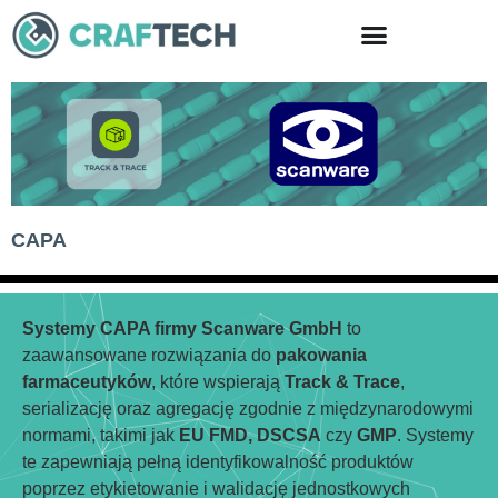
Skip
to
content
CAPA
Systemy CAPA firmy Scanware GmbH
to
zaawansowane rozwiązania do
pakowania
farmaceutyków
, które wspierają
Track & Trace
,
serializację oraz agregację zgodnie z międzynarodowymi
normami, takimi jak
EU FMD, DSCSA
czy
GMP
. Systemy
te zapewniają pełną identyfikowalność produktów
poprzez etykietowanie i walidację jednostkowych