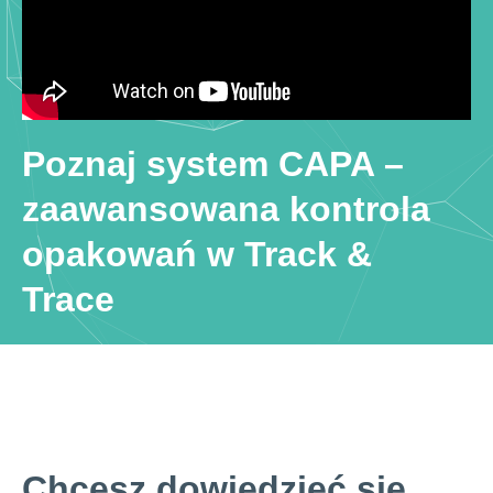
Poznaj system CAPA –
zaawansowana kontrola
opakowań w Track &
Trace
Chcesz dowiedzieć się